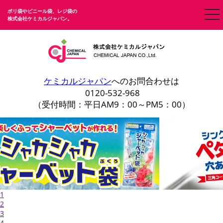
ポリ袋やビニール袋、レジ袋の
togg
株式会社ケミカルジャパン。
nav
ケミカルジャパン
へのお問合わせは
0120-532-968
（受付時間：平日AM9：00～PM5：00）
1
2
3
4