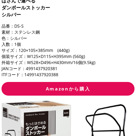
はさんで運べる
ダンボールストッカー
シルバー
品番：DS-S
素材：ステンレス鋼
色：シルバー
入数：1個
サイズ：120×105×385mm (440g)
個装サイズ：W125×D115×H395mm (560g)
外箱サイズ：W528×D496×H430mm/16個(9.5kg)
JANコード：4991437920381
ITFコード：14991437920388
Amazonから購入