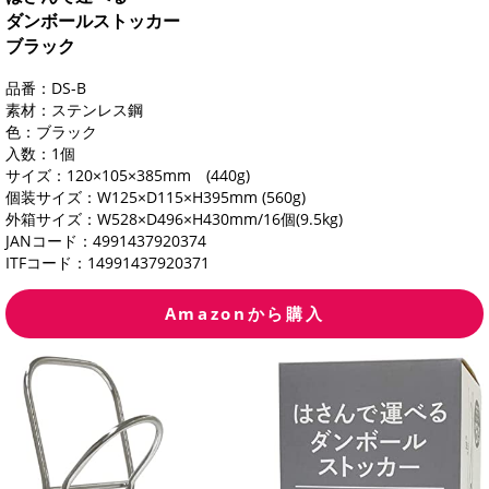
ダンボールストッカー
ブラック
品番：DS-B
素材：ステンレス鋼
色：ブラック
入数：1個
サイズ：120×105×385mm (440g)
個装サイズ：W125×D115×H395mm (560g)
外箱サイズ：W528×D496×H430mm/16個(9.5kg)
JANコード：4991437920374
ITFコード：14991437920371
Amazonから購入