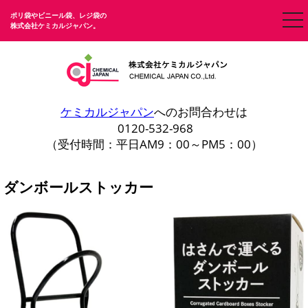
ポリ袋やビニール袋、レジ袋の
togg
株式会社ケミカルジャパン。
nav
ケミカルジャパン
へのお問合わせは
0120-532-968
（受付時間：平日AM9：00～PM5：00）
ダンボールストッカー