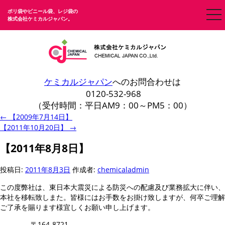
ポリ袋やビニール袋、レジ袋の
togg
株式会社ケミカルジャパン。
nav
ケミカルジャパン
へのお問合わせは
0120-532-968
（受付時間：平日AM9：00～PM5：00）
←
【2009年7月14日】
【2011年10月20日】
→
【2011年8月8日】
投稿日:
2011年8月3日
作成者:
chemicaladmin
この度弊社は、東日本大震災による防災への配慮及び業務拡大に伴い、
本社を移転致しまた。皆様にはお手数をお掛け致しますが、何卒ご理解
ご了承を賜ります様宜しくお願い申し上げます。
〒164-8721